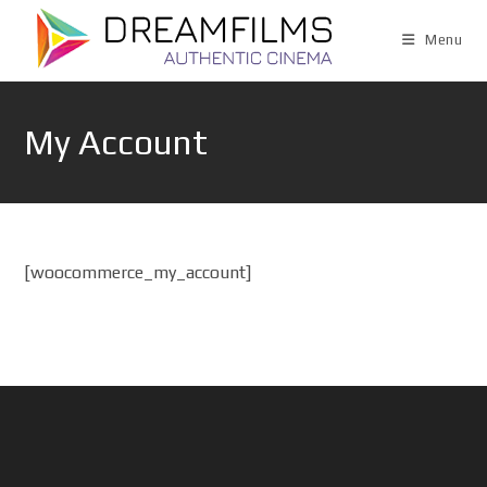
Skip
to
Menu
content
My Account
[woocommerce_my_account]