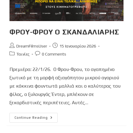
ΦΡΟΥ-ΦΡΟΥ Ο ΣΚΑΝΔΑΛΙΑΡΗΣ
Post
Post
DreamFilmsUser
15 Ιανουαρίου 2026
author:
published:
Post
Post
Ταινίες
0 Comments
category:
comments:
Πρεμιέρα: 22/1/26. Ο Φρου-Φρου, το αγαπημένο
ξωτικό με τη μορφή αξιαγάπητου μικρού αγοριού
με κόκκινα φουντωτά μαλλιά και ο καλύτερος του
φίλος, ο ξυλουργός Έντερ, μπλέκουν σε
ξεκαρδιστικές περιπέτειες. Αυτές…
ΦΡΟΥ-
Continue Reading
ΦΡΟΥ
Ο
ΣΚΑΝΔΑΛΙΑΡΗΣ