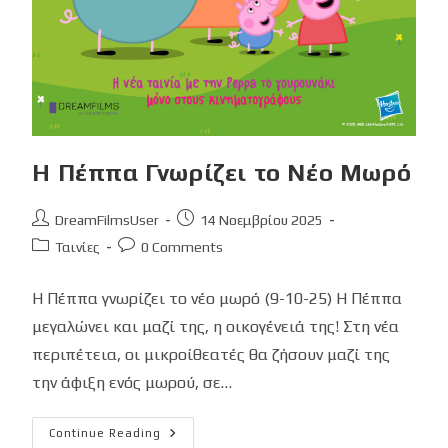
Η Πέππα Γνωρίζει το Νέο Μωρό
Post
Post
DreamFilmsUser
14 Νοεμβρίου 2025
author:
published:
Post
Post
Ταινίες
0 Comments
category:
comments:
Η Πέππα γνωρίζει το νέο μωρό (9-10-25) Η Πέππα
μεγαλώνει και μαζί της, η οικογένειά της! Στη νέα
περιπέτεια, οι μικροίθεατές θα ζήσουν μαζί της
την άφιξη ενός μωρού, σε…
Η
Continue Reading