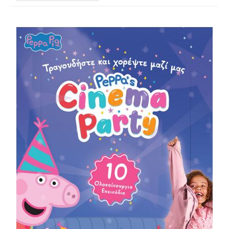
Πέππα
Γνωρίζει
Το
Νέο
Μωρό