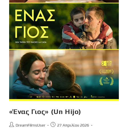
«Ένας Γιος» (Un Hijo)
Post
Post
DreamFilmsUser
27 Απριλίου 2026