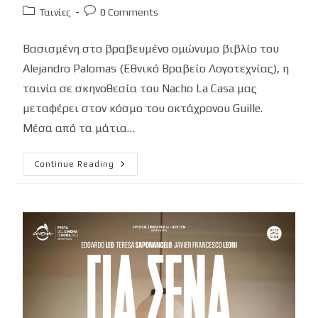
author:
published:
Post
Post
Ταινίες
0 Comments
category:
comments:
Βασισμένη στο βραβευμένο ομώνυμο βιβλίο του
Alejandro Palomas (Εθνικό Βραβείο Λογοτεχνίας), η
ταινία σε σκηνοθεσία του Nacho La Casa μας
μεταφέρει στον κόσμο του οκτάχρονου Guille.
Μέσα από τα μάτια…
«Ένας
Continue Reading
Γιος»
(Un
Hijo)