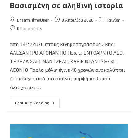
Βασισμένη σε αληθινή ιστορία
Post
Post
Post
DreamFilmsUser
8 Απριλίου 2026
Ταινίες
author:
published:
category:
Post
0 Comments
comments:
από 14/5/2026 στους κινηματογράφους Σκην.:
ΑΛΕΣΑΝΤΡΟ ΑΡΟΝΑΝΤΙΟ Πρωτ.: ΕΝΤΟΑΡΝΤΟ ΛΕΟ,
ΤΕΡΕΖΑ ΣΑΠΟΝΑΝΤΖΕΛΟ, ΧΑΒΙΕ ΦΡΑΝΤΣΕΣΚΟ
ΛΕΟΝΙ Ο Πάολο μόλις έγινε 40 χρονών ανακαλύπτει
ότι πάσχει από μια σπάνια μορφή πρώιμου
Αλτσχάιμερ.…
ΓΙΑ
Continue Reading
ΣΕΝΑ
(FOR
YOU
–
PER
TE)
Βασισμένη
Σε